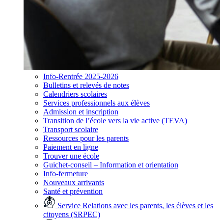
Info-Rentrée 2025-2026
Bulletins et relevés de notes
Calendriers scolaires
Services professionnels aux élèves
Admission et inscription
Transition de l’école vers la vie active (TEVA)
Transport scolaire
Ressources pour les parents
Paiement en ligne
Trouver une école
Guichet-conseil – Information et orientation
Info-fermeture
Nouveaux arrivants
Santé et prévention
Service Relations avec les parents, les élèves et les
citoyens (SRPEC)