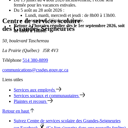
fermée pour les vacances estivales.
Du 5 août au 28 août 2026 :
Lundi, mardi, mercredi et jeudi : de 8h00 à 13h00.
Centre de services scolaire
Le vendredi, l’école sera fermée.
Retour à l’horaire régulier dès le 1er septembre 2026, soit
des Grandes‑Seigneuries
de 8h00 à 16h00.
50, boulevard Taschereau
La Prairie (Québec) J5R 4V3
Téléphone
514 380-8899
communications@cssdgs.gouv.qc.ca
Liens utiles
Services aux employés
Services sociaux et communautaires
Plaintes et recours
Retour en haut
Suivez Centre de services scolaire des Grandes‑Seigneuries
sur Facebook
(Ce lien s'ouvrira dans une nouvelle fenêtre)