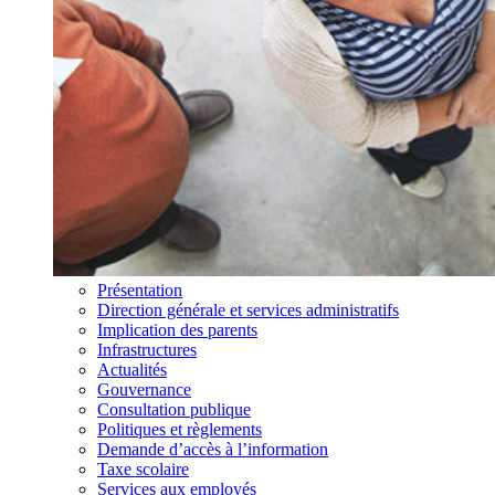
Présentation
Direction générale et services administratifs
Implication des parents
Infrastructures
Actualités
Gouvernance
Consultation publique
Politiques et règlements
Demande d’accès à l’information
Taxe scolaire
Services aux employés