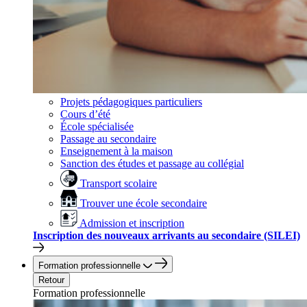
Projets pédagogiques particuliers
Cours d’été
École spécialisée
Passage au secondaire
Enseignement à la maison
Sanction des études et passage au collégial
Transport scolaire
Trouver une école secondaire
Admission et inscription
Inscription des nouveaux arrivants au secondaire (SILEI)
Formation professionnelle
Retour
Formation professionnelle