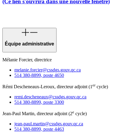
(Ce lien s'ouvrira dans une nouvelle fenêtre)
Équipe administrative
Mélanie Forcier, directrice
melanie.forcier@cssdgs.gouv.qc.ca
514 380-8899, poste 4650
er
Rémi Descheneaux-Leroux, directeur adjoint (1
cycle)
remi.descheneaux@cssdgs.gouv.qc.ca
514 380-8899, poste 3300
e
Jean-Paul Martin, directeur adjoint (2
cycle)
jean-paul.martin@cssdgs.gouv.qc.ca
514 380-8899, poste 4463